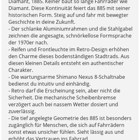
Diamant, 1885. Keiner baut so lange Fahrräder wie
Diamant. Diese Kontinuität feiert das 885 mit seiner
historischen Form. Steig auf und fahr mit bewegter
Geschichte in deine Zukunft.
- Der schlanke Aluminiumrahmen und die Stahlgabel
zeichnen die angesagte, schnörkellose Formsprache
der 1970er nach.
- Reifen und Frontleuchte im Retro-Design erhöhen
den Charme dieses bodenständigen Stadtrads. Aus
diesen kleinen Details entsteht ein authentischer
Charakter.
- Die wartungsarme Shimano Nexus 8-Schaltnabe
bedienst du intuitiv und einhändig.
- Retro darf die Erscheinung sein, aber nicht die
Sicherheit. Die mechanische Scheibenbremse
verzögert auch bei nassem Wetter dosiert und
zuverlässig.
- Die tief angelegte Geometrie des 885 ist besonders
zugänglich für Menschen, die sich auf Fahrrädern
sonst etwas unsicher fühlen. Sieht lässig aus und
erhöht das Vertrauen ins Fahrrad.