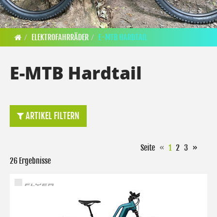
ELEKTROFAHRRÄDER
E-MTB HARDTAIL
E-MTB Hardtail
ARTIKEL FILTERN
Seite
«
1
2
3
»
26 Ergebnisse