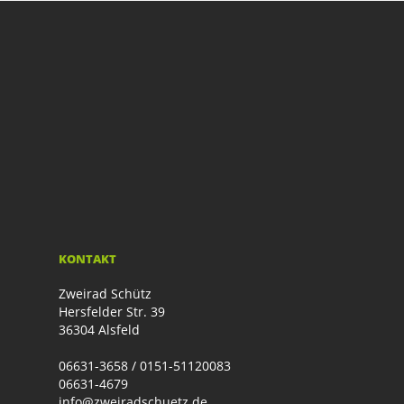
KONTAKT
Zweirad Schütz
Hersfelder Str. 39
36304 Alsfeld
06631-3658 / 0151-51120083
06631-4679
info@zweiradschuetz.de