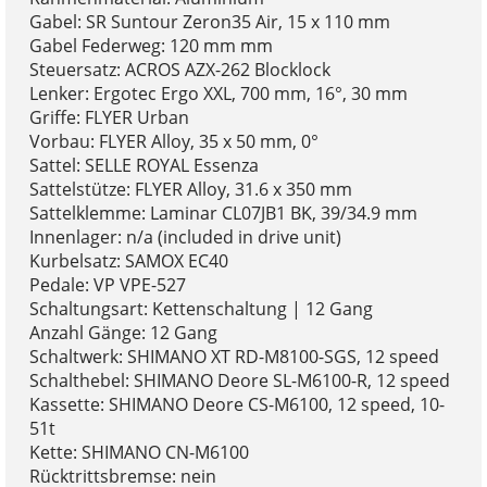
Gabel: SR Suntour Zeron35 Air, 15 x 110 mm
Gabel Federweg: 120 mm mm
Steuersatz: ACROS AZX-262 Blocklock
Lenker: Ergotec Ergo XXL, 700 mm, 16°, 30 mm
Griffe: FLYER Urban
Vorbau: FLYER Alloy, 35 x 50 mm, 0°
Sattel: SELLE ROYAL Essenza
Sattelstütze: FLYER Alloy, 31.6 x 350 mm
Sattelklemme: Laminar CL07JB1 BK, 39/34.9 mm
Innenlager: n/a (included in drive unit)
Kurbelsatz: SAMOX EC40
Pedale: VP VPE-527
Schaltungsart: Kettenschaltung | 12 Gang
Anzahl Gänge: 12 Gang
Schaltwerk: SHIMANO XT RD-M8100-SGS, 12 speed
Schalthebel: SHIMANO Deore SL-M6100-R, 12 speed
Kassette: SHIMANO Deore CS-M6100, 12 speed, 10-
51t
Kette: SHIMANO CN-M6100
Rücktrittsbremse: nein