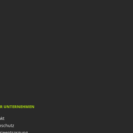
R UNTERNEHMEN
akt
nschutz
rieentsorgung