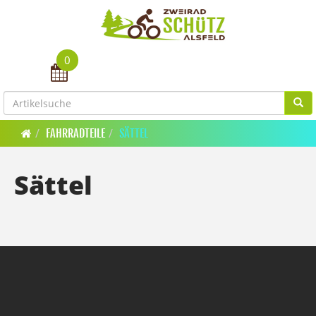
0
Toggle navigation
FAHRRADTEILE
SÄTTEL
Sättel