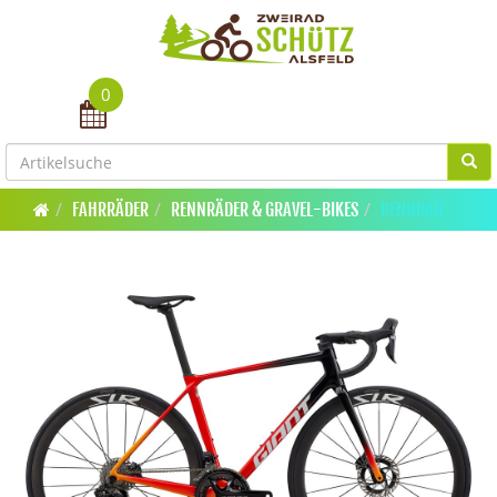
0
Toggle navigation
FAHRRÄDER
RENNRÄDER & GRAVEL-BIKES
RENNRAD