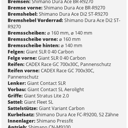
Bremsen:
Shimano Dura Ace BR-R9270
Bremse vorne:
Shimano Dura Ace BR-R9270
Bremshebel:
Shimano Dura Ace Di2 ST-R9270
Bremshebel Vorderrad:
Shimano Dura Ace Di2 ST-
R9270
Bremsscheiben:
⌀ 160 mm, ⌀ 140 mm
Bremsscheibe vorne:
⌀ 160 mm
Bremsscheibe hinten:
⌀ 140 mm
Felgen:
Giant SLR 0 40 Carbon
Felge vorne:
Giant SLR 0 40 Carbon
Reifen:
CADEX Race GC 700x30C, Pannenschutz
Reifen vorne:
CADEX Race GC 700x30C,
Pannenschutz
Lenker:
Giant Contact SLR
Vorbau:
Giant Contact SL Aerolight
Griffe:
Giant Stratus Lite 2.0
Sattel:
Giant Fleet SL
Sattelstütze:
Giant Variant Carbon
Kurbelsatz:
Shimano Dura Ace FC-R9200, 52 Zähne
Innenlager:
Shimano Pressfit
Antrieb:
Shimano CN-M9100