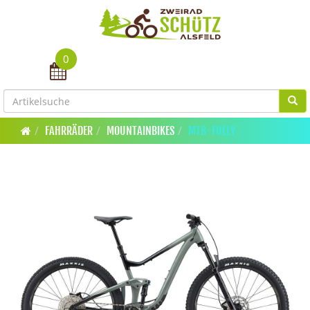
0
Toggle navigation
FAHRRÄDER
MOUNTAINBIKES
MTB-FULLY