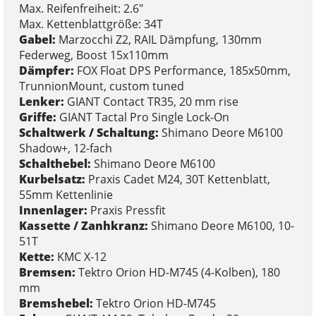
Max. Reifenfreiheit: 2.6"
Max. Kettenblattgröße: 34T
Gabel:
Marzocchi Z2, RAIL Dämpfung, 130mm
Federweg, Boost 15x110mm
Dämpfer:
FOX Float DPS Performance, 185x50mm,
TrunnionMount, custom tuned
Lenker:
GIANT Contact TR35, 20 mm rise
Griffe:
GIANT Tactal Pro Single Lock-On
Schaltwerk / Schaltung:
Shimano Deore M6100
Shadow+, 12-fach
Schalthebel:
Shimano Deore M6100
Kurbelsatz:
Praxis Cadet M24, 30T Kettenblatt,
55mm Kettenlinie
Innenlager:
Praxis Pressfit
Kassette / Zanhkranz:
Shimano Deore M6100, 10-
51T
Kette:
KMC X-12
Bremsen:
Tektro Orion HD-M745 (4-Kolben), 180
mm
Bremshebel:
Tektro Orion HD-M745