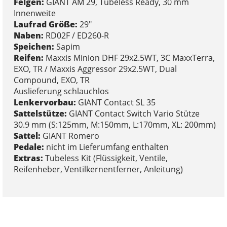
Felgen:
GIANT AM 29, Tubeless Ready, 30 mm
Innenweite
Laufrad Größe:
29"
Naben:
RD02F / ED260-R
Speichen:
Sapim
Reifen:
Maxxis Minion DHF 29x2.5WT, 3C MaxxTerra,
EXO, TR / Maxxis Aggressor 29x2.5WT, Dual
Compound, EXO, TR
Auslieferung schlauchlos
Lenkervorbau:
GIANT Contact SL 35
Sattelstütze:
GIANT Contact Switch Vario Stütze
30.9 mm (S:125mm, M:150mm, L:170mm, XL: 200mm)
Sattel:
GIANT Romero
Pedale:
nicht im Lieferumfang enthalten
Extras:
Tubeless Kit (Flüssigkeit, Ventile,
Reifenheber, Ventilkernentferner, Anleitung)