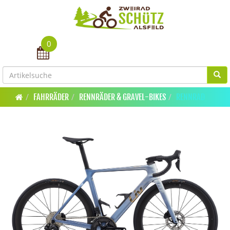
0
Toggle navigation
FAHRRÄDER
RENNRÄDER & GRAVEL-BIKES
RENNRAD