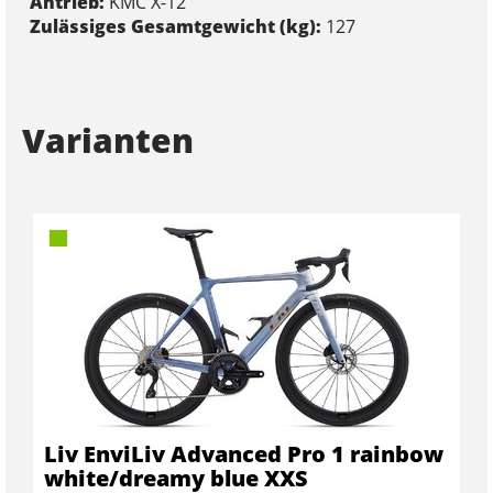
Antrieb:
KMC X-12
Zulässiges Gesamtgewicht (kg):
127
Varianten
Liv EnviLiv Advanced Pro 1 rainbow
white/dreamy blue XXS