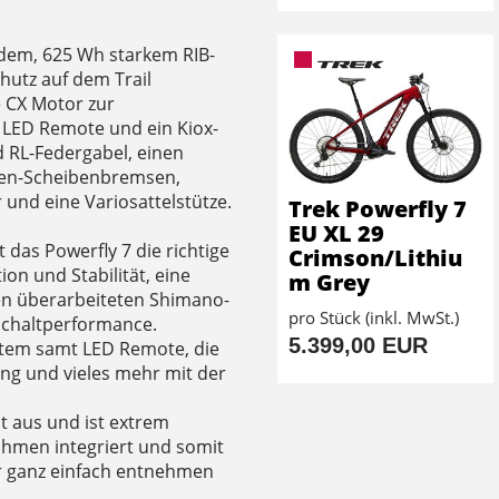
em, 625 Wh starkem RIB-
hutz auf dem Trail
e CX Motor zur
 LED Remote und ein Kiox-
 RL-Federgabel, einen
lben-Scheibenbremsen,
und eine Variosattelstütze.
Trek Powerfly 7
EU XL 29
 das Powerfly 7 die richtige
Crimson/Lithiu
on und Stabilität, eine
m Grey
nen überarbeiteten Shimano-
pro Stück (inkl. MwSt.)
 Schaltperformance.
5.399,00 EUR
stem samt LED Remote, die
ng und vieles mehr mit der
ut aus und ist extrem
ahmen integriert und somit
er ganz einfach entnehmen