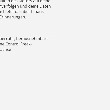
halten des Motors auf deine
chverfolgen und deine Daten
ie bietet darüber hinaus
-Erinnerungen.
Oberrohr, herausnehmbarer
rne Control Freak-
kachse