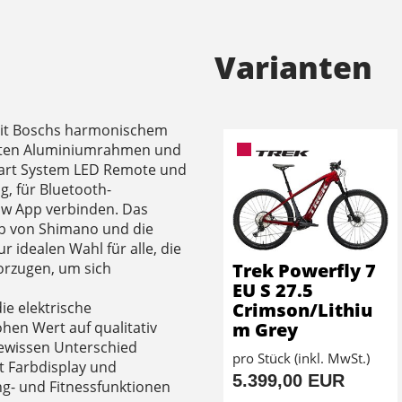
Varianten
 mit Boschs harmonischem
sten Aluminiumrahmen und
Smart System LED Remote und
g, für Bluetooth-
low App verbinden. Das
eb von Shimano und die
 idealen Wahl für alle, die
Trek Powerfly 7
orzugen, um sich
EU S 27.5
Crimson/Lithiu
ie elektrische
m Grey
hen Wert auf qualitativ
gewissen Unterschied
pro Stück (inkl. MwSt.)
t Farbdisplay und
5.399,00 EUR
ng- und Fitnessfunktionen