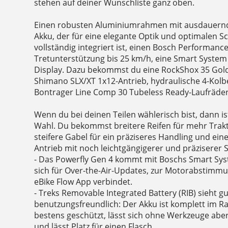
stehen auf deiner Wunschliste ganz oben.
Einen robusten Aluminiumrahmen mit ausdauernd
Akku, der für eine elegante Optik und optimalen Sc
vollständig integriert ist, einen Bosch Performanc
Tretunterstützung bis 25 km/h, eine Smart System
Display. Dazu bekommst du eine RockShox 35 Gold
Shimano SLX/XT 1x12-Antrieb, hydraulische 4-Ko
Bontrager Line Comp 30 Tubeless Ready-Laufräder 
Wenn du bei deinen Teilen wählerisch bist, dann ist
Wahl. Du bekommst breitere Reifen für mehr Trakti
steifere Gabel für ein präziseres Handling und ei
Antrieb mit noch leichtgängigerer und präziserer
- Das Powerfly Gen 4 kommt mit Boschs Smart Sy
sich für Over-the-Air-Updates, zur Motorabstimmu
eBike Flow App verbindet.
- Treks Removable Integrated Battery (RIB) sieht g
benutzungsfreundlich: Der Akku ist komplett im R
bestens geschützt, lässt sich ohne Werkzeuge ab
und lässt Platz für einen Flasch