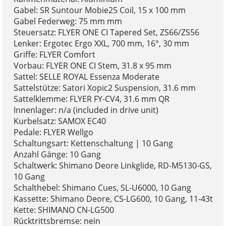
Gabel: SR Suntour Mobie25 Coil, 15 x 100 mm
Gabel Federweg: 75 mm mm
Steuersatz: FLYER ONE CI Tapered Set, ZS66/ZS56
Lenker: Ergotec Ergo XXL, 700 mm, 16°, 30 mm
Griffe: FLYER Comfort
Vorbau: FLYER ONE CI Stem, 31.8 x 95 mm
Sattel: SELLE ROYAL Essenza Moderate
Sattelstütze: Satori Xopic2 Suspension, 31.6 mm
Sattelklemme: FLYER FY-CV4, 31.6 mm QR
Innenlager: n/a (included in drive unit)
Kurbelsatz: SAMOX EC40
Pedale: FLYER Wellgo
Schaltungsart: Kettenschaltung | 10 Gang
Anzahl Gänge: 10 Gang
Schaltwerk: Shimano Deore Linkglide, RD-M5130-GS,
10 Gang
Schalthebel: Shimano Cues, SL-U6000, 10 Gang
Kassette: Shimano Deore, CS-LG600, 10 Gang, 11-43t
Kette: SHIMANO CN-LG500
Rücktrittsbremse: nein