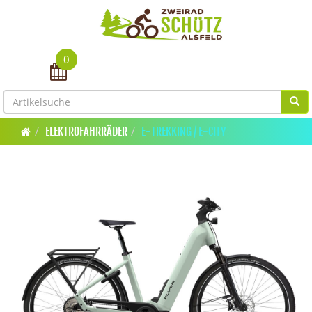
0
Toggle navigation
ELEKTROFAHRRÄDER
E-TREKKING / E-CITY