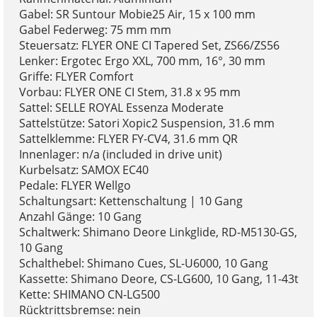
Gabel: SR Suntour Mobie25 Air, 15 x 100 mm
Gabel Federweg: 75 mm mm
Steuersatz: FLYER ONE CI Tapered Set, ZS66/ZS56
Lenker: Ergotec Ergo XXL, 700 mm, 16°, 30 mm
Griffe: FLYER Comfort
Vorbau: FLYER ONE CI Stem, 31.8 x 95 mm
Sattel: SELLE ROYAL Essenza Moderate
Sattelstütze: Satori Xopic2 Suspension, 31.6 mm
Sattelklemme: FLYER FY-CV4, 31.6 mm QR
Innenlager: n/a (included in drive unit)
Kurbelsatz: SAMOX EC40
Pedale: FLYER Wellgo
Schaltungsart: Kettenschaltung | 10 Gang
Anzahl Gänge: 10 Gang
Schaltwerk: Shimano Deore Linkglide, RD-M5130-GS,
10 Gang
Schalthebel: Shimano Cues, SL-U6000, 10 Gang
Kassette: Shimano Deore, CS-LG600, 10 Gang, 11-43t
Kette: SHIMANO CN-LG500
Rücktrittsbremse: nein