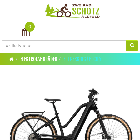
0
Toggle navigation
ELEKTROFAHRRÄDER
E-TREKKING / E-CITY