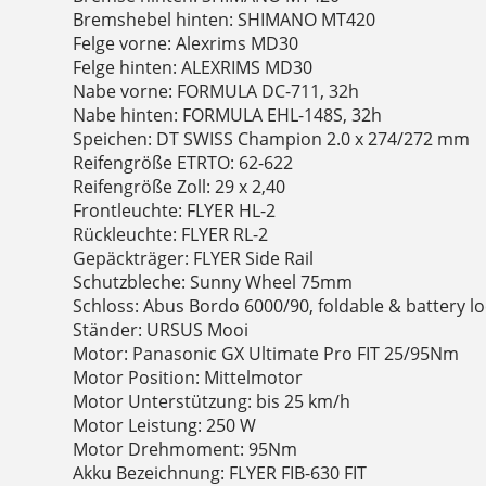
Bremshebel hinten: SHIMANO MT420
Felge vorne: Alexrims MD30
Felge hinten: ALEXRIMS MD30
Nabe vorne: FORMULA DC-711, 32h
Nabe hinten: FORMULA EHL-148S, 32h
Speichen: DT SWISS Champion 2.0 x 274/272 mm
Reifengröße ETRTO: 62-622
Reifengröße Zoll: 29 x 2,40
Frontleuchte: FLYER HL-2
Rückleuchte: FLYER RL-2
Gepäckträger: FLYER Side Rail
Schutzbleche: Sunny Wheel 75mm
Schloss: Abus Bordo 6000/90, foldable & battery l
Ständer: URSUS Mooi
Motor: Panasonic GX Ultimate Pro FIT 25/95Nm
Motor Position: Mittelmotor
Motor Unterstützung: bis 25 km/h
Motor Leistung: 250 W
Motor Drehmoment: 95Nm
Akku Bezeichnung: FLYER FIB-630 FIT