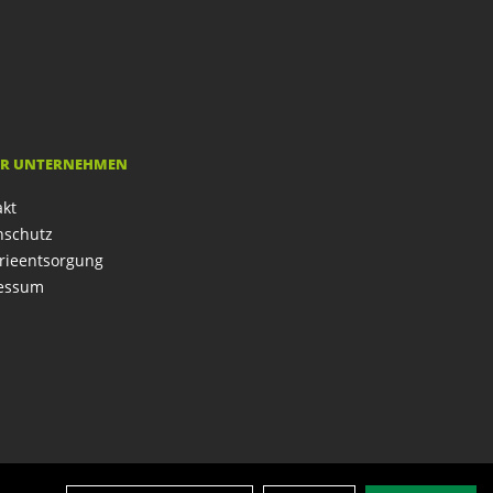
R UNTERNEHMEN
akt
nschutz
rieentsorgung
essum