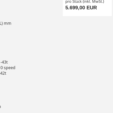
pro Stück (inkl. MwSt.)
5.699,00 EUR
-XL) mm
-43t
10 speed
-42t
m