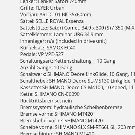
Lenker: Lenker Satori 740mm
Griffe: FLYER Urban
Vorbau: ART CI-01 BK 35x60mm
Sattel: SELLE ROYAL Essenza
Sattelstütze: Satori Comet, 34.9 x 300 (S) / 350 (M
Sattelklemme: Laminar UR6 34.9 mm
Innenlager: n/a (included in drive unit)
Kurbelsatz: SAMOX EC40
Pedale: VP VPE-527
Schaltungsart: Kettenschaltung | 10 Gang
Anzahl Gänge: 10 Gang
Schaltwerk: SHIMANO Deore LinkGlide, 10 Gang, 11
Schalthebel: SHIMANO Deore SL-M5130 Linkglide, 
Kassette: SHIMANO Deore CS-M4100, 10 speed, 11
Kette: SHIMANO CN-E6090
Rücktrittsbremse: nein
Bremssystem: hydraulische Scheibenbremse
Bremse vorne: SHIMANO MT420
Bremshebel vorne: SHIMANO MT420
Scheibe vorne: SHIMANO SLX SM-RT66L 6L, 203 m
Bremse hinten: SHIMANO MT420