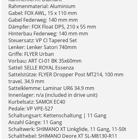
Rahmenmaterial: Aluminium
Gabel: FOX AWL, 15 x 110 mm
Gabel Federweg: 140 mm mm
Dämpfer: FOX Float DPS, 210 x 55 mm
Hinterbau Federweg: 140 mm mm
Steuersatz: VP CI Tapered Set
Lenker: Lenker Satori 740mm
Griffe: FLYER Urban
Vorbau: ART CI-01 BK 35x60mm
Sattel: SELLE ROYAL Essenza
Sattelstütze: FLYER Dropper Post MT214, 100 mm
travel, 34.9 mm
Sattelklemme: Laminar UR6 34.9 mm
Innenlager: n/a (included in drive unit)
Kurbelsatz: SAMOX EC40
Pedale: VP VPE-527
Schaltungsart: Kettenschaltung | 11 Gang
Anzahl Gänge: 11 Gang
Schaltwerk: SHIMANO XT Linkglide, 11 Gang, 11-50t
Schalthebel: SHIMANO Deore XT SL-M8130-R11