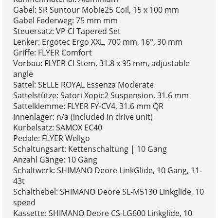
Gabel: SR Suntour Mobie25 Coil, 15 x 100 mm
Gabel Federweg: 75 mm mm
Steuersatz: VP CI Tapered Set
Lenker: Ergotec Ergo XXL, 700 mm, 16°, 30 mm
Griffe: FLYER Comfort
Vorbau: FLYER CI Stem, 31.8 x 95 mm, adjustable
angle
Sattel: SELLE ROYAL Essenza Moderate
Sattelstütze: Satori Xopic2 Suspension, 31.6 mm
Sattelklemme: FLYER FY-CV4, 31.6 mm QR
Innenlager: n/a (included in drive unit)
Kurbelsatz: SAMOX EC40
Pedale: FLYER Wellgo
Schaltungsart: Kettenschaltung | 10 Gang
Anzahl Gänge: 10 Gang
Schaltwerk: SHIMANO Deore LinkGlide, 10 Gang, 11-
43t
Schalthebel: SHIMANO Deore SL-M5130 Linkglide, 10
speed
Kassette: SHIMANO Deore CS-LG600 Linkglide, 10