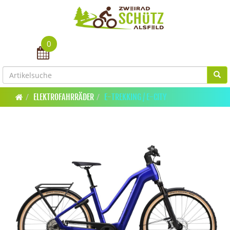
0
Toggle navigation
ELEKTROFAHRRÄDER
E-TREKKING / E-CITY