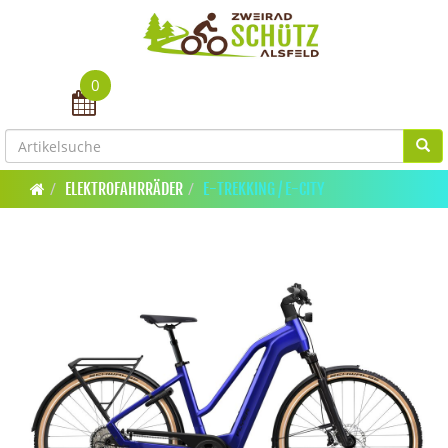
0
Toggle navigation
ELEKTROFAHRRÄDER
E-TREKKING / E-CITY