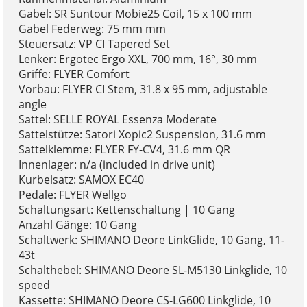
Gabel: SR Suntour Mobie25 Coil, 15 x 100 mm
Gabel Federweg: 75 mm mm
Steuersatz: VP CI Tapered Set
Lenker: Ergotec Ergo XXL, 700 mm, 16°, 30 mm
Griffe: FLYER Comfort
Vorbau: FLYER CI Stem, 31.8 x 95 mm, adjustable
angle
Sattel: SELLE ROYAL Essenza Moderate
Sattelstütze: Satori Xopic2 Suspension, 31.6 mm
Sattelklemme: FLYER FY-CV4, 31.6 mm QR
Innenlager: n/a (included in drive unit)
Kurbelsatz: SAMOX EC40
Pedale: FLYER Wellgo
Schaltungsart: Kettenschaltung | 10 Gang
Anzahl Gänge: 10 Gang
Schaltwerk: SHIMANO Deore LinkGlide, 10 Gang, 11-
43t
Schalthebel: SHIMANO Deore SL-M5130 Linkglide, 10
speed
Kassette: SHIMANO Deore CS-LG600 Linkglide, 10