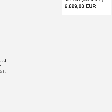
pro Stück (inkl. MwSt.)
6.899,00 EUR
eed
d
-51t