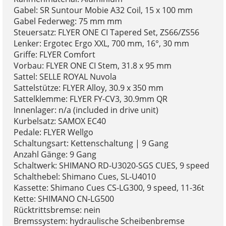
Gabel: SR Suntour Mobie A32 Coil, 15 x 100 mm
Gabel Federweg: 75 mm mm
Steuersatz: FLYER ONE CI Tapered Set, ZS66/ZS56
Lenker: Ergotec Ergo XXL, 700 mm, 16°, 30 mm
Griffe: FLYER Comfort
Vorbau: FLYER ONE CI Stem, 31.8 x 95 mm
Sattel: SELLE ROYAL Nuvola
Sattelstütze: FLYER Alloy, 30.9 x 350 mm
Sattelklemme: FLYER FY-CV3, 30.9mm QR
Innenlager: n/a (included in drive unit)
Kurbelsatz: SAMOX EC40
Pedale: FLYER Wellgo
Schaltungsart: Kettenschaltung | 9 Gang
Anzahl Gänge: 9 Gang
Schaltwerk: SHIMANO RD-U3020-SGS CUES, 9 speed
Schalthebel: Shimano Cues, SL-U4010
Kassette: Shimano Cues CS-LG300, 9 speed, 11-36t
Kette: SHIMANO CN-LG500
Rücktrittsbremse: nein
Bremssystem: hydraulische Scheibenbremse