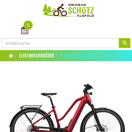
0
Toggle navigation
ELEKTROFAHRRÄDER
E-TREKKING / E-CITY