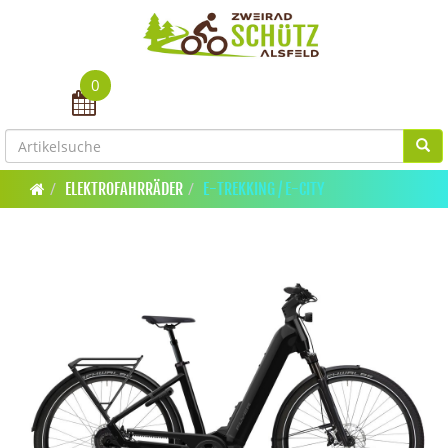
0
Toggle navigation
ELEKTROFAHRRÄDER
E-TREKKING / E-CITY