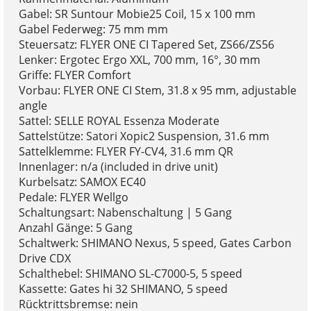
Gabel: SR Suntour Mobie25 Coil, 15 x 100 mm
Gabel Federweg: 75 mm mm
Steuersatz: FLYER ONE CI Tapered Set, ZS66/ZS56
Lenker: Ergotec Ergo XXL, 700 mm, 16°, 30 mm
Griffe: FLYER Comfort
Vorbau: FLYER ONE CI Stem, 31.8 x 95 mm, adjustable
angle
Sattel: SELLE ROYAL Essenza Moderate
Sattelstütze: Satori Xopic2 Suspension, 31.6 mm
Sattelklemme: FLYER FY-CV4, 31.6 mm QR
Innenlager: n/a (included in drive unit)
Kurbelsatz: SAMOX EC40
Pedale: FLYER Wellgo
Schaltungsart: Nabenschaltung | 5 Gang
Anzahl Gänge: 5 Gang
Schaltwerk: SHIMANO Nexus, 5 speed, Gates Carbon
Drive CDX
Schalthebel: SHIMANO SL-C7000-5, 5 speed
Kassette: Gates hi 32 SHIMANO, 5 speed
Rücktrittsbremse: nein