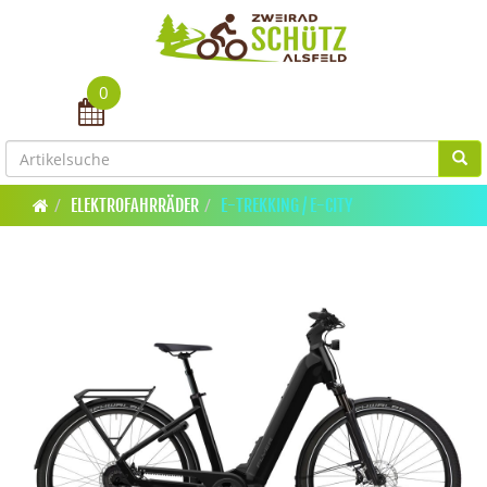
0
Toggle navigation
ELEKTROFAHRRÄDER
E-TREKKING / E-CITY