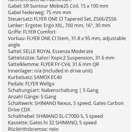
Gabel: SR Suntour Mobie25 Coil, 15 x 100 mm
Gabel Federweg: 75 mm mm
Steuersatz: FLYER ONE CI Tapered Set, ZS66/ZS56
Lenker: Ergotec Ergo XXL, 700 mm, 16°, 30 mm
Griffe: FLYER Comfort
Vorbau: FLYER ONE CI Stem, 31.8 x 95 mm, adjustable
angle
Sattel: SELLE ROYAL Essenza Moderate
Sattelstütze: Satori Xopic2 Suspension, 31.6 mm
Sattelklemme: FLYER FY-CV4, 31.6 mm QR
Innenlager: n/a (included in drive unit)
Kurbelsatz: SAMOX EC40
Pedale: FLYER Wellgo
Schaltungsart: Nabenschaltung | 5 Gang
Anzahl Gänge: 5 Gang
Schaltwerk: SHIMANO Nexus, 5 speed, Gates Carbon
Drive CDX
Schalthebel: SHIMANO SL-C7000-5, 5 speed
Kassette: Gates hi 32 SHIMANO, 5 speed
Rücktrittsbremse: nein