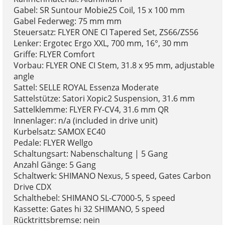
Gabel: SR Suntour Mobie25 Coil, 15 x 100 mm
Gabel Federweg: 75 mm mm
Steuersatz: FLYER ONE CI Tapered Set, ZS66/ZS56
Lenker: Ergotec Ergo XXL, 700 mm, 16°, 30 mm
Griffe: FLYER Comfort
Vorbau: FLYER ONE CI Stem, 31.8 x 95 mm, adjustable
angle
Sattel: SELLE ROYAL Essenza Moderate
Sattelstütze: Satori Xopic2 Suspension, 31.6 mm
Sattelklemme: FLYER FY-CV4, 31.6 mm QR
Innenlager: n/a (included in drive unit)
Kurbelsatz: SAMOX EC40
Pedale: FLYER Wellgo
Schaltungsart: Nabenschaltung | 5 Gang
Anzahl Gänge: 5 Gang
Schaltwerk: SHIMANO Nexus, 5 speed, Gates Carbon
Drive CDX
Schalthebel: SHIMANO SL-C7000-5, 5 speed
Kassette: Gates hi 32 SHIMANO, 5 speed
Rücktrittsbremse: nein