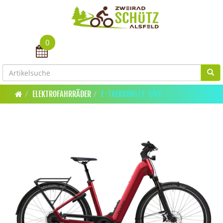
0
Toggle navigation
ELEKTROFAHRRÄDER
E-TREKKING / E-CITY