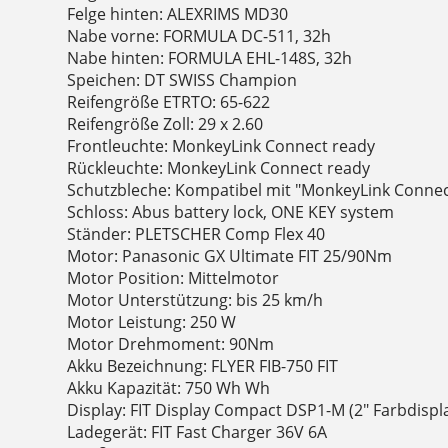
Felge hinten: ALEXRIMS MD30
Nabe vorne: FORMULA DC-511, 32h
Nabe hinten: FORMULA EHL-148S, 32h
Speichen: DT SWISS Champion
Reifengröße ETRTO: 65-622
Reifengröße Zoll: 29 x 2.60
Frontleuchte: MonkeyLink Connect ready
Rückleuchte: MonkeyLink Connect ready
Schutzbleche: Kompatibel mit "MonkeyLink Connec
Schloss: Abus battery lock, ONE KEY system
Ständer: PLETSCHER Comp Flex 40
Motor: Panasonic GX Ultimate FIT 25/90Nm
Motor Position: Mittelmotor
Motor Unterstützung: bis 25 km/h
Motor Leistung: 250 W
Motor Drehmoment: 90Nm
Akku Bezeichnung: FLYER FIB-750 FIT
Akku Kapazität: 750 Wh Wh
Display: FIT Display Compact DSP1-M (2" Farbdispl
Ladegerät: FIT Fast Charger 36V 6A