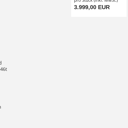
pro Stück (inkl. MwSt.)
3.999,00 EUR
d
-46t
m