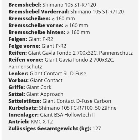
Bremshebel:
Shimano 105 ST-R7120
Bremshebel Vorderrad:
Shimano 105 ST-R7120
Bremsscheiben:
⌀ 160 mm
Bremsscheibe vorne:
⌀ 160 mm
Bremsscheibe hinten:
⌀ 160 mm
Felgen:
Giant P-R2
Felge vorne:
Giant P-R2
Reifen:
Giant Gavia Fondo 2 700x32C, Pannenschutz
Reifen vorne:
Giant Gavia Fondo 2 700x32C,
Pannenschutz
Lenker:
Giant Contact SL D-Fuse
Vorbau:
Giant Contact
Griffe:
Giant Cork
Sattel:
Giant Approach
Sattelstütze:
Giant Contact D-Fuse Carbon
Kurbelsatz:
Shimano 105 FC-R7100, 50 Zähne
Innenlager:
Giant BSA Hollowtech II
Antrieb:
KMC X-12
Zulässiges Gesamtgewicht (kg):
127