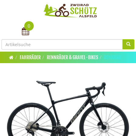
0
Toggle navigation
FAHRRÄDER
RENNRÄDER & GRAVEL-BIKES
RENNRAD