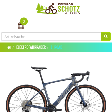
0
Toggle navigation
ELEKTROFAHRRÄDER
E-ROAD