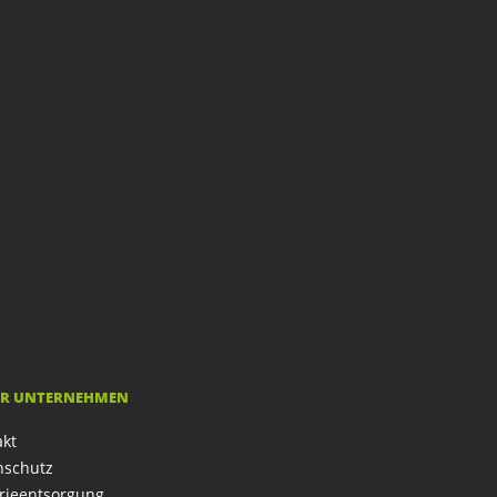
R UNTERNEHMEN
akt
nschutz
rieentsorgung