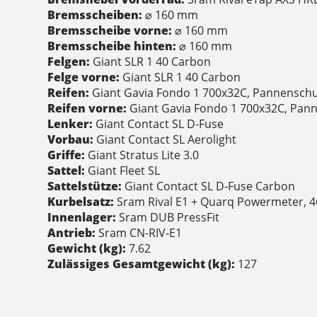
Bremsscheiben:
⌀ 160 mm
Bremsscheibe vorne:
⌀ 160 mm
Bremsscheibe hinten:
⌀ 160 mm
Felgen:
Giant SLR 1 40 Carbon
Felge vorne:
Giant SLR 1 40 Carbon
Reifen:
Giant Gavia Fondo 1 700x32C, Pannenschu
Reifen vorne:
Giant Gavia Fondo 1 700x32C, Pan
Lenker:
Giant Contact SL D-Fuse
Vorbau:
Giant Contact SL Aerolight
Griffe:
Giant Stratus Lite 3.0
Sattel:
Giant Fleet SL
Sattelstütze:
Giant Contact SL D-Fuse Carbon
Kurbelsatz:
Sram Rival E1 + Quarq Powermeter, 
Innenlager:
Sram DUB PressFit
Antrieb:
Sram CN-RIV-E1
Gewicht (kg):
7.62
Zulässiges Gesamtgewicht (kg):
127