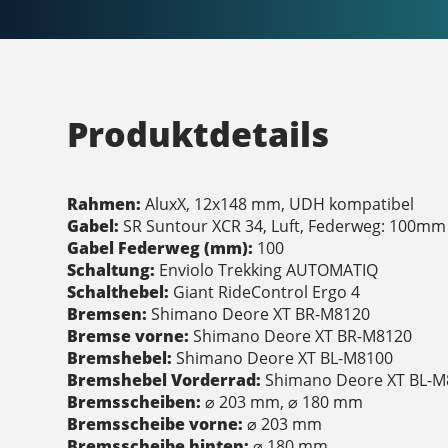
Produktdetails
Rahmen:
AluxX, 12x148 mm, UDH kompatibel
Gabel:
SR Suntour XCR 34, Luft, Federweg: 100mm
Gabel Federweg (mm):
100
Schaltung:
Enviolo Trekking AUTOMATIQ
Schalthebel:
Giant RideControl Ergo 4
Bremsen:
Shimano Deore XT BR-M8120
Bremse vorne:
Shimano Deore XT BR-M8120
Bremshebel:
Shimano Deore XT BL-M8100
Bremshebel Vorderrad:
Shimano Deore XT BL-M
Bremsscheiben:
⌀ 203 mm, ⌀ 180 mm
Bremsscheibe vorne:
⌀ 203 mm
Bremsscheibe hinten:
⌀ 180 mm