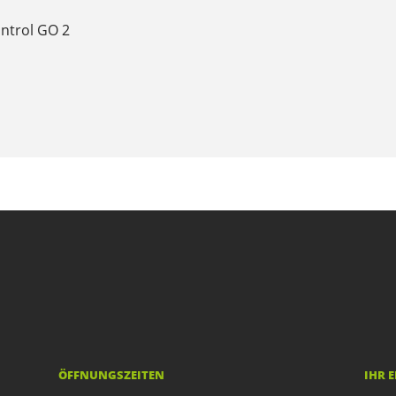
ontrol GO 2
ÖFFNUNGSZEITEN
IHR 