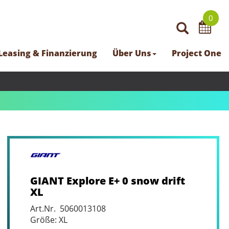
0
Leasing & Finanzierung
Über Uns
Project One
GIANT Explore E+ 0 snow drift
XL
Art.Nr. 5060013108
Größe: XL