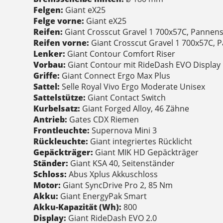
Felgen:
Giant eX25
Felge vorne:
Giant eX25
Reifen:
Giant Crosscut Gravel 1 700x57C, Pannen
Reifen vorne:
Giant Crosscut Gravel 1 700x57C, 
Lenker:
Giant Contour Comfort Riser
Vorbau:
Giant Contour mit RideDash EVO Display 
Griffe:
Giant Connect Ergo Max Plus
Sattel:
Selle Royal Vivo Ergo Moderate Unisex
Sattelstütze:
Giant Contact Switch
Kurbelsatz:
Giant Forged Alloy, 46 Zähne
Antrieb:
Gates CDX Riemen
Frontleuchte:
Supernova Mini 3
Rückleuchte:
Giant integriertes Rücklicht
Gepäckträger:
Giant MIK HD Gepäckträger
Ständer:
Giant KSA 40, Seitenständer
Schloss:
Abus Xplus Akkuschloss
Motor:
Giant SyncDrive Pro 2, 85 Nm
Akku:
Giant EnergyPak Smart
Akku-Kapazität (Wh):
800
Display:
Giant RideDash EVO 2.0