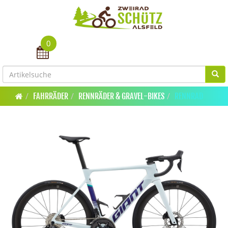
0
Toggle navigation
FAHRRÄDER
RENNRÄDER & GRAVEL-BIKES
RENNRAD