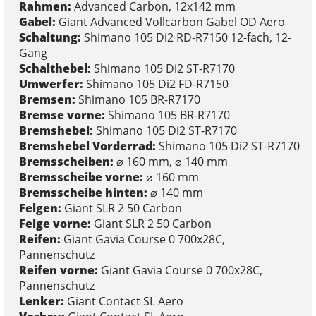
Rahmen:
Advanced Carbon, 12x142 mm
Gabel:
Giant Advanced Vollcarbon Gabel OD Aero
Schaltung:
Shimano 105 Di2 RD-R7150 12-fach, 12-
Gang
Schalthebel:
Shimano 105 Di2 ST-R7170
Umwerfer:
Shimano 105 Di2 FD-R7150
Bremsen:
Shimano 105 BR-R7170
Bremse vorne:
Shimano 105 BR-R7170
Bremshebel:
Shimano 105 Di2 ST-R7170
Bremshebel Vorderrad:
Shimano 105 Di2 ST-R7170
Bremsscheiben:
⌀ 160 mm, ⌀ 140 mm
Bremsscheibe vorne:
⌀ 160 mm
Bremsscheibe hinten:
⌀ 140 mm
Felgen:
Giant SLR 2 50 Carbon
Felge vorne:
Giant SLR 2 50 Carbon
Reifen:
Giant Gavia Course 0 700x28C,
Pannenschutz
Reifen vorne:
Giant Gavia Course 0 700x28C,
Pannenschutz
Lenker:
Giant Contact SL Aero