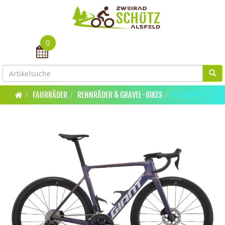
0
Toggle navigation
FAHRRÄDER
RENNRÄDER & GRAVEL-BIKES
RENNRAD