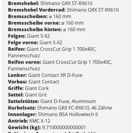
Bremshebel:
Shimano GRX ST-RX610
Bremshebel Vorderrad:
Shimano GRX ST-RX610
Bremsscheiben:
⌀ 160 mm
Bremsscheibe vorne:
⌀ 160 mm
Bremsscheibe hinten:
⌀ 160 mm
Felgen:
Giant S-X2
Felge vorne:
Giant S-X2
Reifen:
Giant CrossCut Grip 1 700x40C,
Pannenschutz
Reifen vorne:
Giant CrossCut Grip 1 700x40C,
Pannenschutz
Lenker:
Giant Contact XR D-Fuse
Vorbau:
Giant Contact
Griffe:
Giant Cork
Sattel:
Giant Grit
Sattelstütze:
Giant D-Fuse, Aluminium
Kurbelsatz:
Shimano GRX FC-RX610, 46 Zähne
Innenlager:
Shimano BSA Hollowtech II
Antrieb:
KMC X-12
Gewicht (kg):
9.710000000000001