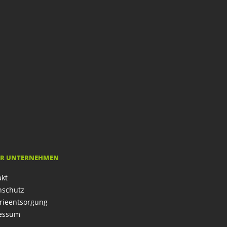
R UNTERNEHMEN
akt
nschutz
rieentsorgung
essum