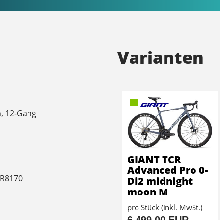
Varianten
h, 12-Gang
GIANT TCR
Advanced Pro 0-
-R8170
Di2 midnight
moon M
pro Stück (inkl. MwSt.)
6.499,00 EUR