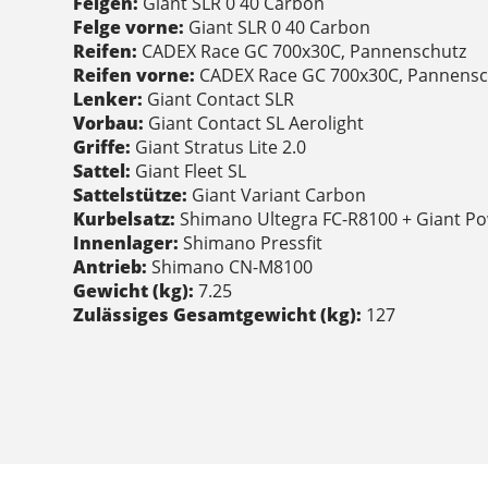
Felgen:
Giant SLR 0 40 Carbon
Felge vorne:
Giant SLR 0 40 Carbon
Reifen:
CADEX Race GC 700x30C, Pannenschutz
Reifen vorne:
CADEX Race GC 700x30C, Pannensc
Lenker:
Giant Contact SLR
Vorbau:
Giant Contact SL Aerolight
Griffe:
Giant Stratus Lite 2.0
Sattel:
Giant Fleet SL
Sattelstütze:
Giant Variant Carbon
Kurbelsatz:
Shimano Ultegra FC-R8100 + Giant Po
Innenlager:
Shimano Pressfit
Antrieb:
Shimano CN-M8100
Gewicht (kg):
7.25
Zulässiges Gesamtgewicht (kg):
127