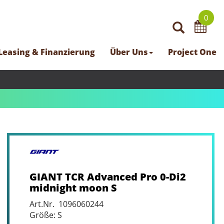
0
Leasing & Finanzierung
Über Uns
Project One
GIANT TCR Advanced Pro 0-Di2
midnight moon S
Art.Nr. 1096060244
Größe: S