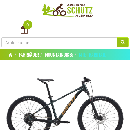
0
Toggle navigation
FAHRRÄDER
MOUNTAINBIKES
MTB-HARDTAIL