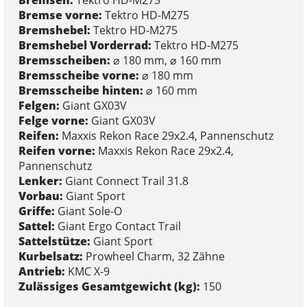
Bremse vorne:
Tektro HD-M275
Bremshebel:
Tektro HD-M275
Bremshebel Vorderrad:
Tektro HD-M275
Bremsscheiben:
⌀ 180 mm, ⌀ 160 mm
Bremsscheibe vorne:
⌀ 180 mm
Bremsscheibe hinten:
⌀ 160 mm
Felgen:
Giant GX03V
Felge vorne:
Giant GX03V
Reifen:
Maxxis Rekon Race 29x2.4, Pannenschutz
Reifen vorne:
Maxxis Rekon Race 29x2.4,
Pannenschutz
Lenker:
Giant Connect Trail 31.8
Vorbau:
Giant Sport
Griffe:
Giant Sole-O
Sattel:
Giant Ergo Contact Trail
Sattelstütze:
Giant Sport
Kurbelsatz:
Prowheel Charm, 32 Zähne
Antrieb:
KMC X-9
Zulässiges Gesamtgewicht (kg):
150