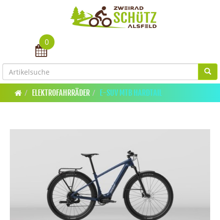
0
Toggle navigation
ELEKTROFAHRRÄDER
E-SUV MTB HARDTAIL