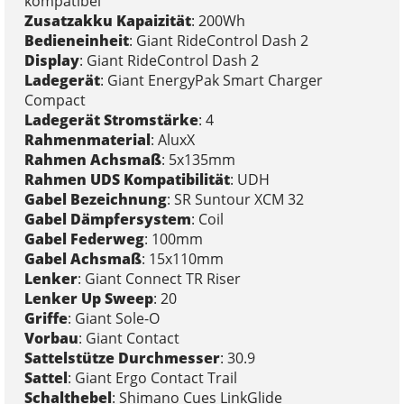
kompatibel
Zusatzakku Kapaizität
: 200Wh
Bedieneinheit
: Giant RideControl Dash 2
Display
: Giant RideControl Dash 2
Ladegerät
: Giant EnergyPak Smart Charger
Compact
Ladegerät Stromstärke
: 4
Rahmenmaterial
: AluxX
Rahmen Achsmaß
: 5x135mm
Rahmen UDS Kompatibilität
: UDH
Gabel Bezeichnung
: SR Suntour XCM 32
Gabel Dämpfersystem
: Coil
Gabel Federweg
: 100mm
Gabel Achsmaß
: 15x110mm
Lenker
: Giant Connect TR Riser
Lenker Up Sweep
: 20
Griffe
: Giant Sole-O
Vorbau
: Giant Contact
Sattelstütze Durchmesser
: 30.9
Sattel
: Giant Ergo Contact Trail
Schalthebel
: Shimano Cues LinkGlide