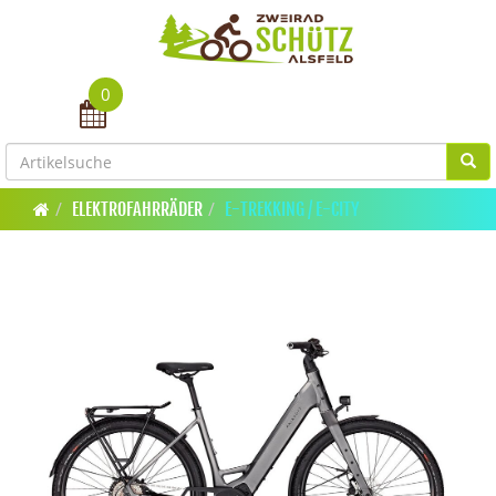
0
Toggle navigation
ELEKTROFAHRRÄDER
E-TREKKING / E-CITY