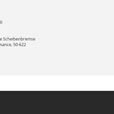
80
he Scheibenbremse
rmance, 50-622