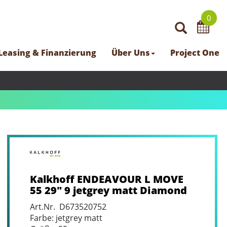
0
Leasing & Finanzierung
Über Uns
Project One
Kalkhoff ENDEAVOUR L MOVE
55 29" 9 jetgrey matt Diamond
Art.Nr. D673520752
Farbe: jetgrey matt