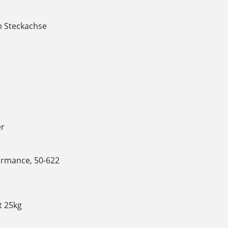
m Steckachse
er
formance, 50-622
t 25kg