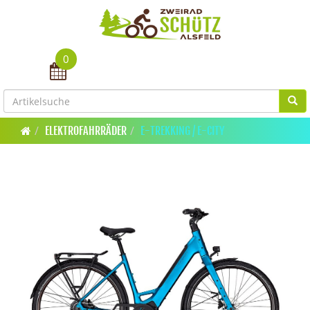
0
Toggle navigation
ELEKTROFAHRRÄDER
E-TREKKING / E-CITY