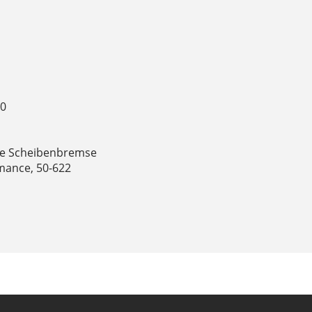
80
he Scheibenbremse
rmance, 50-622