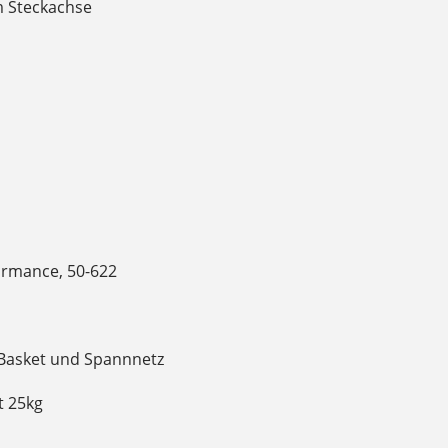
m Steckachse
formance, 50-622
 Basket und Spannnetz
t 25kg