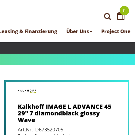
0
Leasing & Finanzierung
Über Uns
Project One
Kalkhoff IMAGE L ADVANCE 45
29" 7 diamondblack glossy
Wave
Art.Nr. D673520705