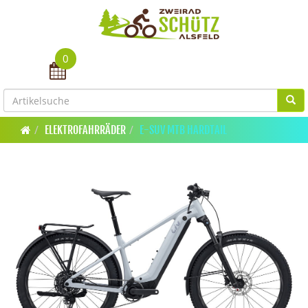
0
Toggle navigation
ELEKTROFAHRRÄDER
E-SUV MTB HARDTAIL