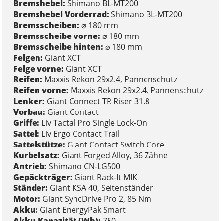
Bremshebel:
Shimano BL-MT200
Bremshebel Vorderrad:
Shimano BL-MT200
Bremsscheiben:
⌀ 180 mm
Bremsscheibe vorne:
⌀ 180 mm
Bremsscheibe hinten:
⌀ 180 mm
Felgen:
Giant XCT
Felge vorne:
Giant XCT
Reifen:
Maxxis Rekon 29x2.4, Pannenschutz
Reifen vorne:
Maxxis Rekon 29x2.4, Pannenschutz
Lenker:
Giant Connect TR Riser 31.8
Vorbau:
Giant Contact
Griffe:
Liv Tactal Pro Single Lock-On
Sattel:
Liv Ergo Contact Trail
Sattelstütze:
Giant Contact Switch Core
Kurbelsatz:
Giant Forged Alloy, 36 Zähne
Antrieb:
Shimano CN-LG500
Gepäckträger:
Giant Rack-It MIK
Ständer:
Giant KSA 40, Seitenständer
Motor:
Giant SyncDrive Pro 2, 85 Nm
Akku:
Giant EnergyPak Smart
Akku-Kapazität (Wh):
750