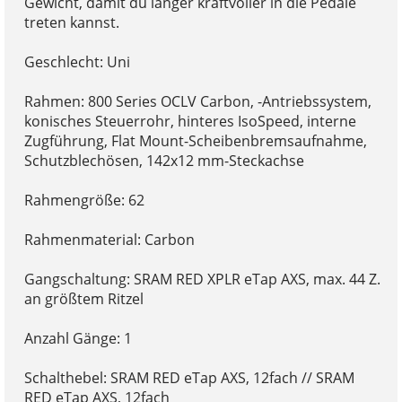
Gewicht, damit du länger kraftvoller in die Pedale
treten kannst.
Geschlecht: Uni
Rahmen: 800 Series OCLV Carbon, -Antriebssystem,
konisches Steuerrohr, hinteres IsoSpeed, interne
Zugführung, Flat Mount-Scheibenbremsaufnahme,
Schutzblechösen, 142x12 mm-Steckachse
Rahmengröße: 62
Rahmenmaterial: Carbon
Gangschaltung: SRAM RED XPLR eTap AXS, max. 44 Z.
an größtem Ritzel
Anzahl Gänge: 1
Schalthebel: SRAM RED eTap AXS, 12fach // SRAM
RED eTap AXS, 12fach