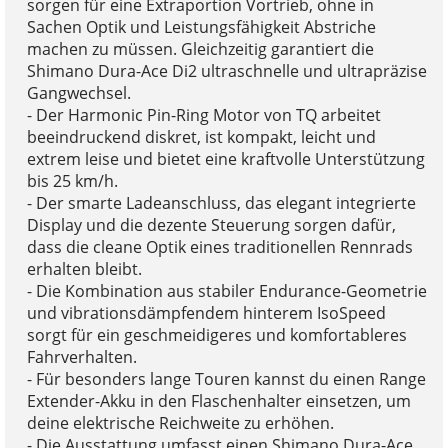
sorgen für eine Extraportion Vortrieb, ohne in
Sachen Optik und Leistungsfähigkeit Abstriche
machen zu müssen. Gleichzeitig garantiert die
Shimano Dura-Ace Di2 ultraschnelle und ultrapräzise
Gangwechsel.
- Der Harmonic Pin-Ring Motor von TQ arbeitet
beeindruckend diskret, ist kompakt, leicht und
extrem leise und bietet eine kraftvolle Unterstützung
bis 25 km/h.
- Der smarte Ladeanschluss, das elegant integrierte
Display und die dezente Steuerung sorgen dafür,
dass die cleane Optik eines traditionellen Rennrads
erhalten bleibt.
- Die Kombination aus stabiler Endurance-Geometrie
und vibrationsdämpfendem hinterem IsoSpeed
sorgt für ein geschmeidigeres und komfortableres
Fahrverhalten.
- Für besonders lange Touren kannst du einen Range
Extender-Akku in den Flaschenhalter einsetzen, um
deine elektrische Reichweite zu erhöhen.
- Die Ausstattung umfasst einen Shimano Dura-Ace