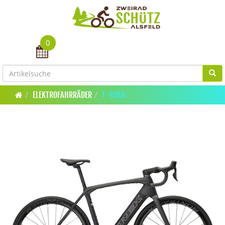
0
Toggle navigation
ELEKTROFAHRRÄDER
E-ROAD