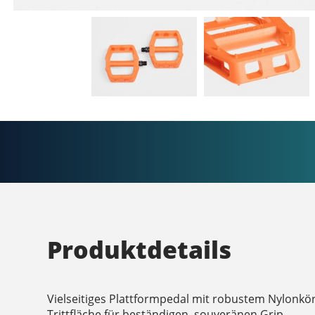
Produktdetails
Vielseitiges Plattformpedal mit robustem Nylonkö
Trittfläche für beständigen, souveränen Grip.